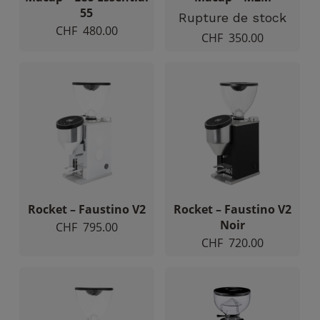
cookies,
55
certaines
Rupture de stock
CHF
480.00
fonctionnalités
CHF
350.00
disparaîtront
du site Web.
Marketing
En partageant
votre intérêt et
votre
comportement
lorsque vous
visitez notre
Rocket – Faustino V2
Rocket – Faustino V2
site, vous
Noir
CHF
795.00
augmentez les
CHF
720.00
chances de
voir du
contenu et
des offres
personnalisés.