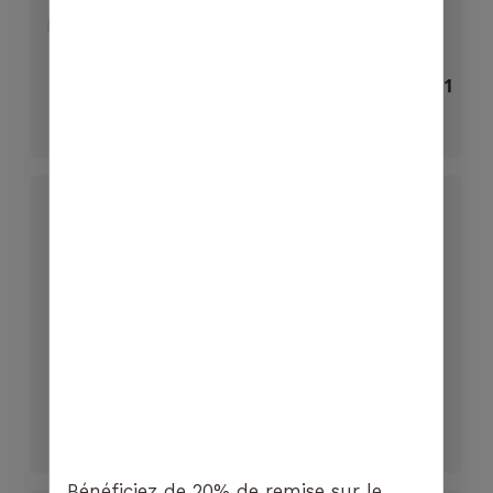
V60 Starter kit
Moka Express Noir – 1
Tasse
CHF
27.50
CHF
29.50
Moka Express – 1
Moka Express – 9
Tasse
Tasses
CHF
29.50
CHF
63.00
Bénéficiez de 20% de remise sur le