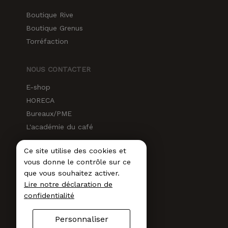
Boutique Rive
Boutique Grenus
Torréfaction
NOUS CONTACTER
E-shop
HORECA
Bureaux/PME
L'académie du café
Ce site utilise des cookies et
RÉSEAUX SOCIAUX
vous donne le contrôle sur ce
Instagram
que vous souhaitez activer.
Lire notre déclaration de
Facebook
confidentialité
LinkedIn
Newsletter
Personnaliser