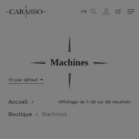
Skip
Men
FR
search
account
to
Fermer
Panier
main
content
Machines
Tri par défaut
Accueil
Affichage de 1–36 sur 66 résultats
Boutique
Machines