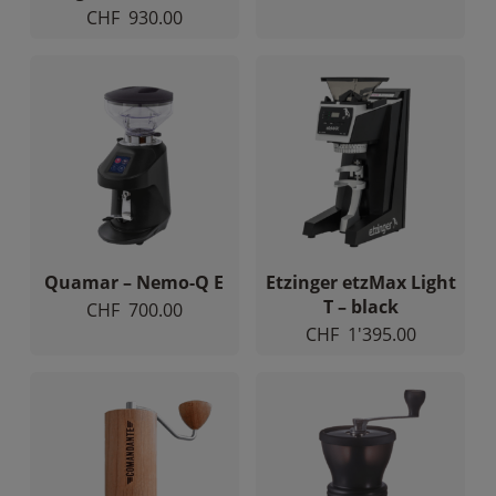
CHF
930.00
Quamar – Nemo-Q E
Etzinger etzMax Light
T – black
CHF
700.00
CHF
1'395.00