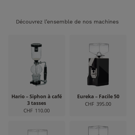
Découvrez l’ensemble de nos machines
Nécessaire
Ces cookies ne
sont pas
facultatifs. Ils
sont
nécessaires au
fonctionnement
du site Web.
Hario – Siphon à café
Eureka – Facile 50
3 tasses
CHF
395.00
CHF
110.00
Statistiques
Afin que
nous