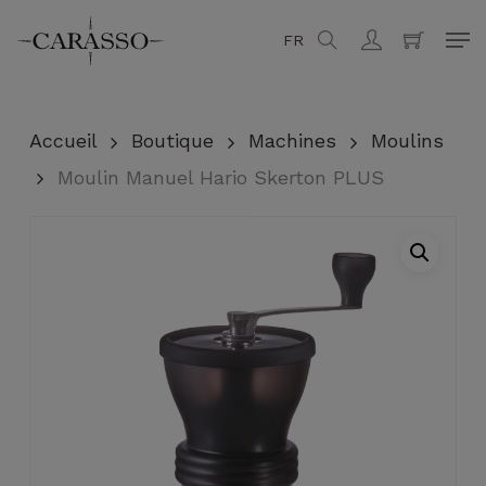
Skip
Men
FR
search
account
to
Fermer
Panier
main
content
Accueil
Boutique
Machines
Moulins
Moulin Manuel Hario Skerton PLUS