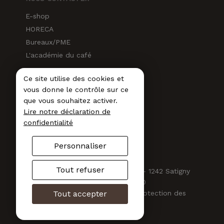
E-shop
HORECA
Bureaux/PME
L'académie du café
Ce site utilise des cookies et
RÉSEAUX SOCIAUX
vous donne le contrôle sur ce
Instagram
que vous souhaitez activer.
Lire notre déclaration de
Facebook
confidentialité
LinkedIn
Newsletter
Personnaliser
Tout refuser
Carasso SA - Route de Satigny 42 - 1242 Satigny
Sous-total :
CHF
0.00
info@carasso.ch +41 22 939 30 00
Tout accepter
Conditions générales de vente
-
Protection des
données
-
Mentions légales
VOIR LE PANIER
COMMANDER