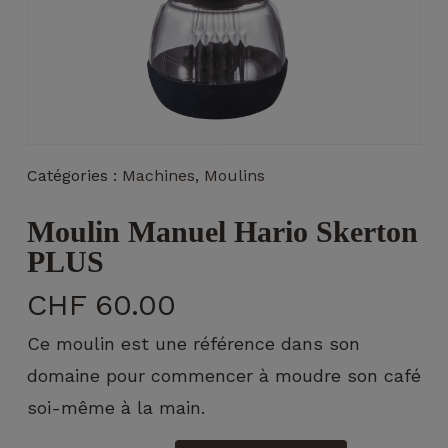
Nécessaire
Catégories :
Machines
,
Moulins
Ces cookies ne
sont pas
Moulin Manuel Hario Skerton
facultatifs. Ils
sont
PLUS
nécessaires au
fonctionnement
CHF
60.00
du site Web.
Ce moulin est une référence dans son
domaine pour commencer à moudre son café
Statistiques
soi-même à la main.
Afin que
nous