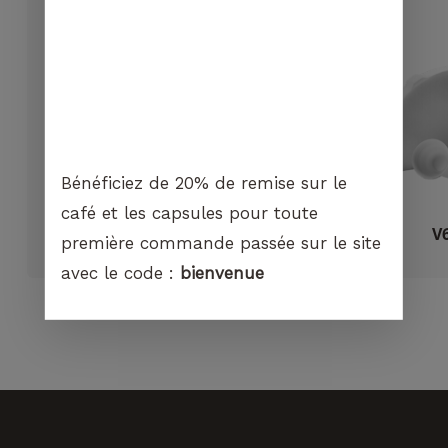
cookies,
certaines
fonctionnalités
disparaîtront
du site Web.
Marketing
En partageant
Bénéficiez de 20% de remise sur le
votre intérêt et
café et les capsules pour toute
votre
Fiorenzato – All ground sense
V6
comportement
première commande passée sur le site
CHF
940.00
lorsque vous
avec le code :
bienvenue
visitez notre
site, vous
augmentez les
chances de
voir du
contenu et
des offres
personnalisés.