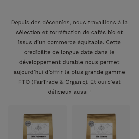
Depuis des décennies, nous travaillons à la
sélection et torréfaction de cafés bio et
issus d’un commerce équitable. Cette
crédibilité de longue date dans le
Nécessaire
Ces cookies ne
développement durable nous permet
sont pas
aujourd’hui d’offrir la plus grande gamme
facultatifs. Ils
sont
FTO (FairTrade & Organic). Et oui c’est
nécessaires au
délicieux aussi !
fonctionnement
du site Web.
Statistiques
Afin que
nous