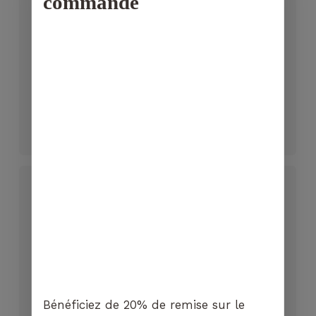
commande
cookies,
certaines
fonctionnalités
disparaîtront
du site Web.
Votre panier est vide.
Marketing
Bio Santos
Bio Sidamo
En partageant
ALLER À LA
votre intérêt et
CHF
13.65
CHF
13.85
BOUTIQUE
votre
comportement
lorsque vous
visitez notre
site, vous
augmentez les
chances de
voir du
contenu et
des offres
personnalisés.
Bénéficiez de 20% de remise sur le
Bio Maragogype
Bio Barista