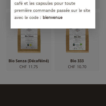
café et les capsules pour toute
CHF
19.50
CHF
10.95
première commande passée sur le site
avec le code :
bienvenue
Bio Senza (Décaféiné)
Bio 333
CHF
11.75
CHF
10.70