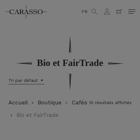
Skip
Men
FR
search
account
to
Fermer
Panier
main
content
Bio et FairTrade
Tri par défaut
Accueil
Boutique
Cafés
10 résultats affichés
Bio et FairTrade