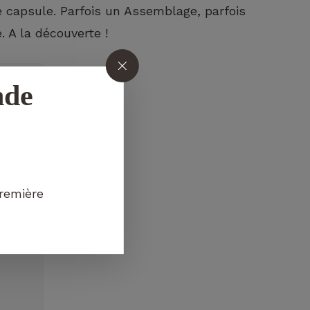
capsule. Parfois un Assemblage, parfois
 A la découverte !
nde
Votre panier est vide.
ALLER À LA BOUTIQUE
première