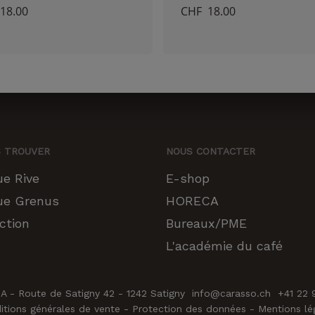
puissions
18.00
Ce
CHF
18.00
Ce
améliorer la
fonctionnalité
produit
produi
et la
a
a
structure du
site Web, en
plusieurs
plusie
fonction de
variations.
variat
la façon dont
le site Web
Les
Les
est utilisé.
options
optio
S TROUVER
NOUS CONTACTER
peuvent
peuve
ue Rive
E-shop
Experience
être
être
Afin que notre
ue Grenus
HORECA
choisies
choisi
site Web
ction
Bureaux/PME
fonctionne
sur
sur
Sous-total :
aussi bien que
L'académie du café
la
la
possible lors
de votre visite.
VOIR 
page
page
Si vous
A - Route de Satigny 42 - 1242 Satigny info@carasso.ch +41 22
refusez ces
du
du
itions générales de vente
-
Protection des données
-
Mentions lé