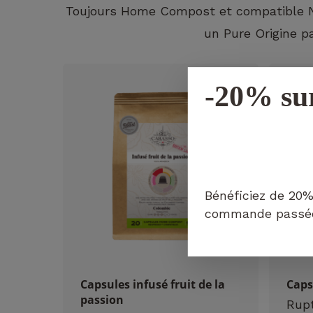
Toujours Home Compost et compatible Ne
un Pure Origine p
-20% su
Bénéficiez de 20%
commande passée 
Capsules infusé fruit de la
Caps
passion
Rupt