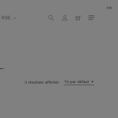
FR
Fermer
search
account
RSE
Menu
Tri par défaut
3 résultats affichés