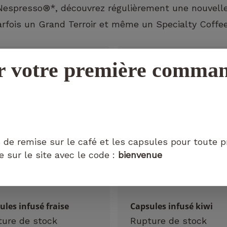
spresso®*, découvrez régulièrement une nouvelle 
arfois un Grand Terroir et même un Specialty Coffee.
r votre première comma
Nécessaire
Ces cookies ne
sont pas
facultatifs. Ils
sont
nécessaires au
 de remise sur le café et les capsules pour toute 
fonctionnement
sur le site avec le code :
bienvenue
du site Web.
Statistiques
ules infusé fraise
Capsules infusé kiwi
Afin que
nous
ure de stock
Rupture de stock