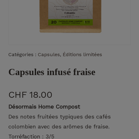
Nécessaire
Catégories :
Capsules
,
Éditions limitées
Ces cookies ne
sont pas
Capsules infusé fraise
facultatifs. Ils
sont
nécessaires au
fonctionnement
CHF
18.00
du site Web.
Désormais Home Compost
Des notes fruitées typiques des cafés
Statistiques
colombien avec des arômes de fraise.
Afin que
nous
Torréfaction : 3/5