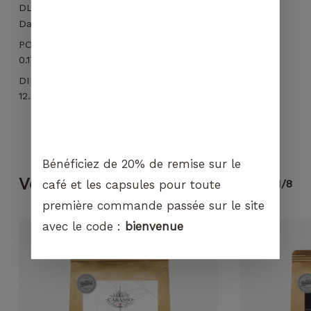
DLUO
Dans les 12 mois après conditionnement en capsule
POIDS
0.17 kg
DIMENSIONS
12.5 × 6 × 19 cm
Bénéficiez de 20% de remise sur le
Vous pourriez aimer...
1/8
café et les capsules pour toute
première commande passée sur le site
avec le code :
bienvenue