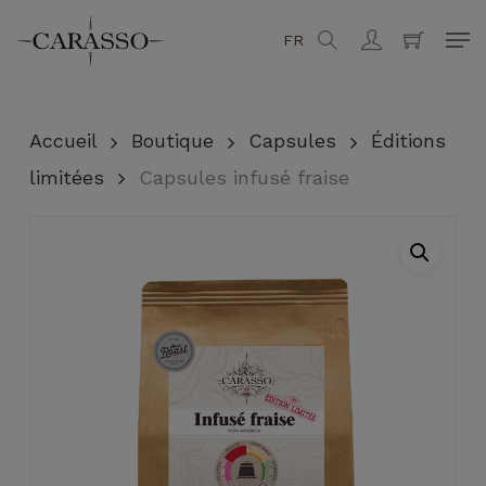
Skip
Men
FR
search
account
to
Fermer
Panier
main
content
Accueil
Boutique
Capsules
Éditions
limitées
Capsules infusé fraise