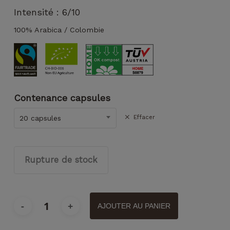
puissions
Intensité : 6/10
améliorer la
fonctionnalité
100% Arabica / Colombie
et la
structure du
site Web, en
fonction de
la façon dont
le site Web
Contenance capsules
est utilisé.
Effacer
20 capsules
Experience
Afin que notre
site Web
Rupture de stock
fonctionne
aussi bien que
possible lors
de votre visite.
AJOUTER AU PANIER
Si vous
refusez ces