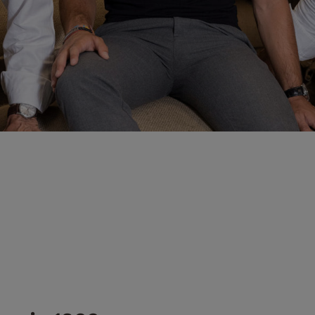
puissions
améliorer la
fonctionnalité
et la
structure du
site Web, en
fonction de
la façon dont
le site Web
est utilisé.
Experience
Afin que notre
site Web
fonctionne
aussi bien que
possible lors
de votre visite.
Si vous
refusez ces