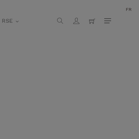
FR
Fermer
search
account
RSE
Menu