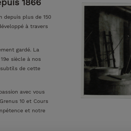
epuis 1866
cookies,
certaines
fonctionnalités
n depuis plus de 150
disparaîtront
du site Web.
 développé à travers
Marketing
usement gardé. La
En partageant
votre intérêt et
 19e siècle à nos
votre
s subtils de cette
comportement
lorsque vous
visitez notre
site, vous
 passion avec vous
augmentez les
Grenus 10 et Cours
chances de
voir du
ompétence et notre
contenu et
des offres
personnalisés.