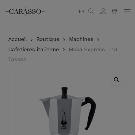
Skip
Men
FR
search
account
to
Fermer
Panier
main
content
Accueil
Boutique
Machines
Cafetières italienne
Moka Express – 18
Tasses