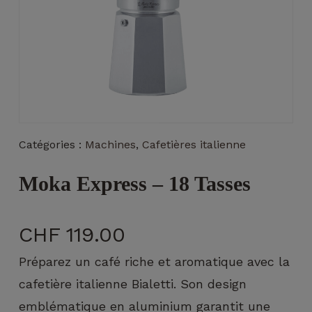
Nécessaire
Ces cookies ne
Catégories :
Machines
,
Cafetières italienne
sont pas
facultatifs. Ils
sont
Moka Express – 18 Tasses
nécessaires au
fonctionnement
du site Web.
CHF
119.00
Préparez un café riche et aromatique avec la
Statistiques
cafetière italienne Bialetti. Son design
Afin que
nous
emblématique en aluminium garantit une