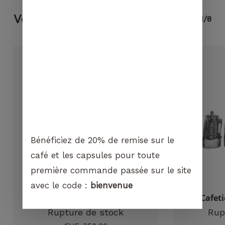
cookies,
Votre panier est vide.
certaines
Vous pourriez aimer...
1/8
fonctionnalités
disparaîtront
ALLER À LA
BOUTIQUE
du site Web.
Marketing
En partageant
votre intérêt et
votre
comportement
lorsque vous
Bénéficiez de 20% de remise sur le
visitez notre
site, vous
café et les capsules pour toute
augmentez les
première commande passée sur le site
chances de
voir du
avec le code :
bienvenue
contenu et
Macap – M2M
Cafeti
des offres
Rupture de stock
Rup
personnalisés.