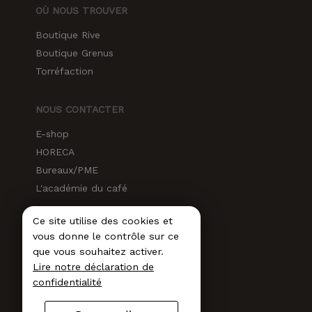
OÙ NOUS TROUVER
Boutique Rive
Boutique Grenus
Torréfaction
NOUS CONTACTER
E-shop
HORECA
Bureaux/PME
L'académie du café
Ce site utilise des cookies et
RÉSEAUX SOCIAUX
vous donne le contrôle sur ce
Instagram
que vous souhaitez activer.
Lire notre déclaration de
Facebook
confidentialité
LinkedIn
Newsletter