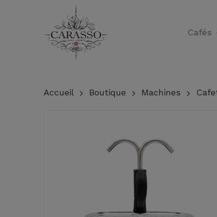
Skip
to
Cafés
main
content
Accueil
Boutique
Machines
Cafet