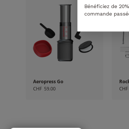
Bénéficiez de 20%
commande passée 
Aeropress Go
Roc
CHF
59.00
CHF