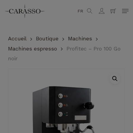
Skip
Men
FR
search
account
to
Fermer
Panier
main
content
Accueil
Boutique
Machines
Machines espresso
Profitec – Pro 100 Go
noir