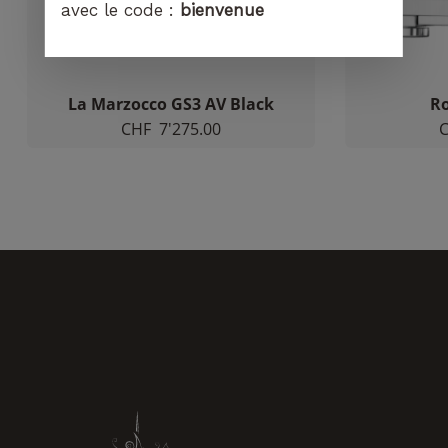
avec le code :
bienvenue
La Marzocco GS3 AV Black
R
CHF
7'275.00