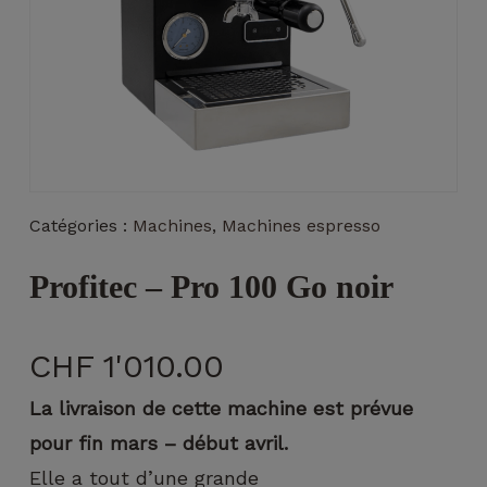
Nécessaire
Ces cookies ne
Catégories :
Machines
,
Machines espresso
sont pas
facultatifs. Ils
sont
Profitec – Pro 100 Go noir
nécessaires au
fonctionnement
du site Web.
CHF
1'010.00
La livraison de cette machine est prévue
Statistiques
pour fin mars – début avril.
Afin que
nous
Elle a tout d’une grande