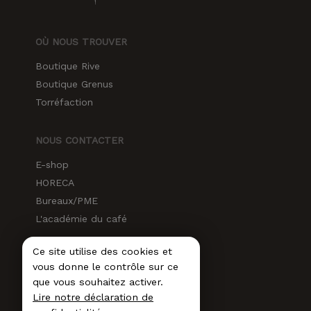
OÙ NOUS TROUVER
Boutique Rive
Boutique Grenus
Torréfaction
NOUS CONTACTER
E-shop
HORECA
Bureaux/PME
L'académie du café
Ce site utilise des cookies et
RÉSEAUX SOCIAUX
vous donne le contrôle sur ce
Instagram
que vous souhaitez activer.
Lire notre déclaration de
Facebook