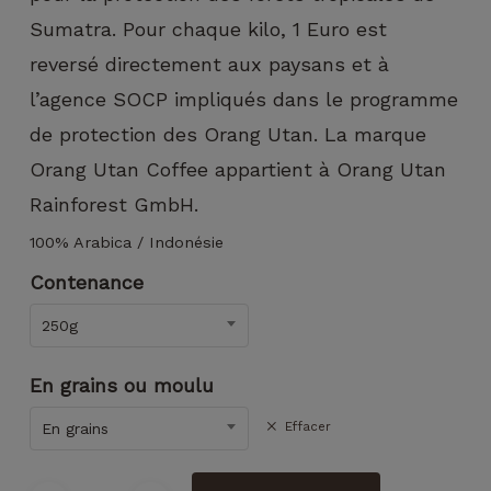
puissions
améliorer la
Sumatra. Pour chaque kilo, 1 Euro est
fonctionnalité
reversé directement aux paysans et à
et la
structure du
l’agence SOCP impliqués dans le programme
site Web, en
de protection des Orang Utan. La marque
fonction de
la façon dont
Orang Utan Coffee appartient à Orang Utan
le site Web
Rainforest GmbH.
est utilisé.
100% Arabica / Indonésie
Contenance
Experience
Afin que notre
250g
site Web
fonctionne
aussi bien que
En grains ou moulu
possible lors
de votre visite.
Effacer
En grains
Si vous
refusez ces