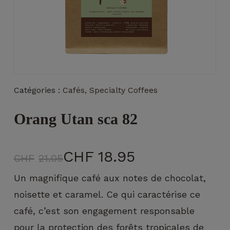
Nécessaire
Catégories :
Cafés
,
Specialty Coffees
Ces cookies ne
sont pas
Orang Utan sca 82
facultatifs. Ils
sont
nécessaires au
fonctionnement
CHF
18.95
CHF
21.05
du site Web.
Un magnifique café aux notes de chocolat,
noisette et caramel. Ce qui caractérise ce
Statistiques
Afin que
café, c’est son engagement responsable
nous
pour la protection des forêts tropicales de