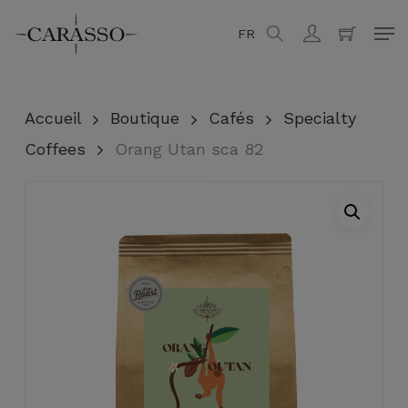
Skip
Men
FR
search
account
to
Fermer
Panier
main
content
Accueil
Boutique
Cafés
Specialty
Coffees
Orang Utan sca 82