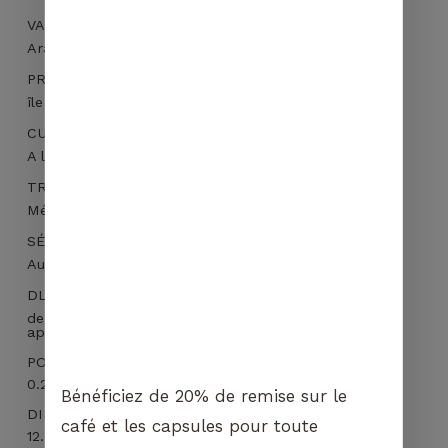
VARIÉTÉ BOTANIQUE
Votre panier est vide.
Arabica Tim Tim
PROVENANCE
ALLER À LA
BOUTIQUE
île de Sumatra – 1200-1500m
CUEILLETTE
A la main
TRAITEMENT
Méthode humide – Café lavé
SÉCHAGE
Au soleil
DLUO
de préférence dans les 3 mois et dans les 12 mois
après torréfaction
POIDS
0.266 kg
Bénéficiez de 20% de remise sur le
DIMENSIONS
café et les capsules pour toute
12.5 × 6 × 19 cm