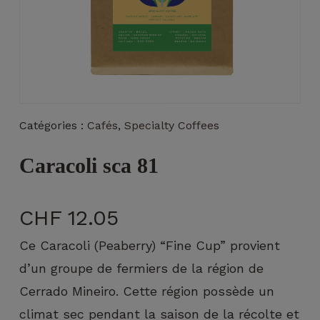
Nécessaire
Catégories :
Cafés
,
Specialty Coffees
Ces cookies ne
sont pas
Caracoli sca 81
facultatifs. Ils
sont
nécessaires au
fonctionnement
CHF
12.05
du site Web.
Ce Caracoli (Peaberry) “Fine Cup” provient
d’un groupe de fermiers de la région de
Statistiques
Cerrado Mineiro. Cette région possède un
Afin que
nous
climat sec pendant la saison de la récolte et