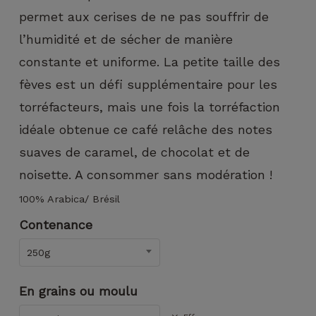
puissions
permet aux cerises de ne pas souffrir de
améliorer la
fonctionnalité
l’humidité et de sécher de manière
et la
structure du
constante et uniforme. La petite taille des
site Web, en
fèves est un défi supplémentaire pour les
fonction de
la façon dont
torréfacteurs, mais une fois la torréfaction
le site Web
idéale obtenue ce café relâche des notes
est utilisé.
suaves de caramel, de chocolat et de
noisette. A consommer sans modération !
Experience
Afin que notre
100% Arabica/ Brésil
site Web
Contenance
fonctionne
aussi bien que
250g
possible lors
de votre visite.
Si vous
En grains ou moulu
refusez ces