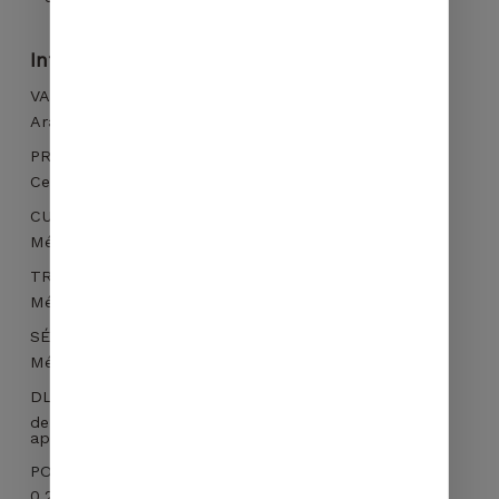
Informations complémentaires
VARIÉTÉ BOTANIQUE
Votre panier est vide.
Arabica Mundo Novo Caracoli
PROVENANCE
ALLER À LA
BOUTIQUE
Cerrado Mineiro – 1000-1100m
CUEILLETTE
Mécanique
TRAITEMENT
Méthode sèche – Café naturel
SÉCHAGE
Mécanique
DLUO
de préférence dans les 3 mois et dans les 12 mois
après torréfaction
POIDS
0.266 kg