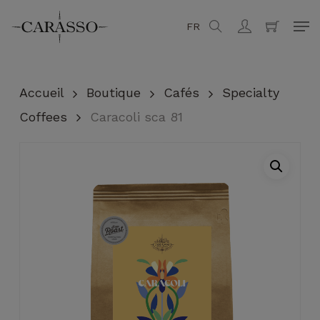
Skip
Men
FR
search
account
to
Fermer
Panier
main
content
Accueil
Boutique
Cafés
Specialty
Coffees
Caracoli sca 81