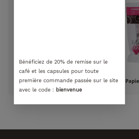
cookies,
BOUTIQUE
certaines
fonctionnalités
disparaîtront
du site Web.
Marketing
En partageant
votre intérêt et
Bénéficiez de 20% de remise sur le
votre
café et les capsules pour toute
comportement
première commande passée sur le site
Boite à Marc Ronde Motta Inox
Filtre Papi
lorsque vous
visitez notre
CHF
69.50
avec le code :
bienvenue
site, vous
augmentez les
chances de
voir du
contenu et
des offres
personnalisés.