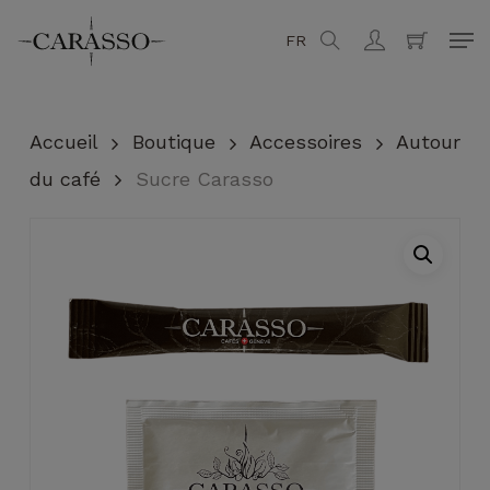
Skip
Men
FR
search
account
to
Fermer
Panier
main
content
Accueil
Boutique
Accessoires
Autour
du café
Sucre Carasso