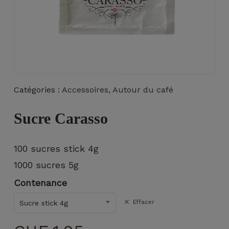
Nécessaire
Catégories :
Accessoires
,
Autour du café
Ces cookies ne
sont pas
Sucre Carasso
facultatifs. Ils
sont
nécessaires au
100 sucres stick 4g
fonctionnement
du site Web.
1000 sucres 5g
Contenance
Statistiques
Effacer
Sucre stick 4g
Afin que
nous