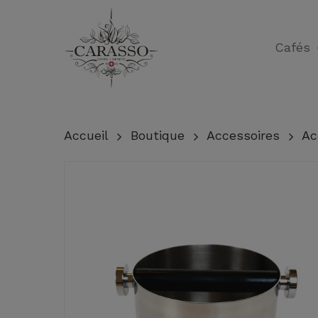
Skip
to
Cafés
main
content
Accueil
Boutique
Accessoires
Ac