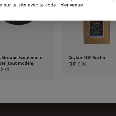
puissions
sur le site avec le code :
bienvenue
améliorer la
fonctionnalité
et la
structure du
site Web, en
fonction de
la façon dont
le site Web
est utilisé.
nt Groupe Ecoulement
Ceylan FOP Surfin
et (tout modèle)
CHF
5.90
Experience
8.50
Afin que notre
site Web
fonctionne
aussi bien que
possible lors
de votre visite.
Si vous
refusez ces