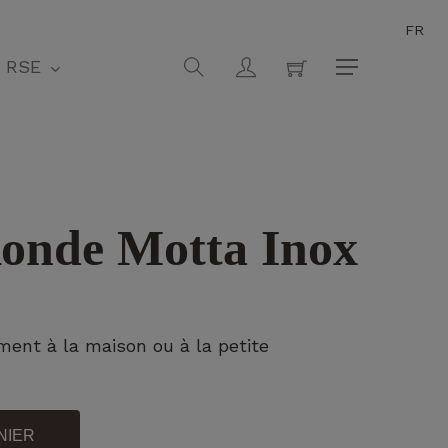
FR
Fermer
search
account
RSE
Menu
Ronde Motta Inox
ment à la maison ou à la petite
NIER