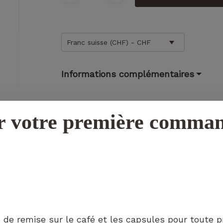
Franc suisse (CHF) - CHF
Informations complémentaires
Nécessaire
Ces cookies ne
sont pas
r votre première comma
facultatifs. Ils
sont
nécessaires au
fonctionnement
du site Web.
Statistiques
Afin que
nous
 de remise sur le café et les capsules pour toute 