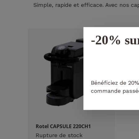
Simple, rapide et efficace. Avec nos 
-20% su
Bénéficiez de 20%
commande passée 
Rotel CAPSULE 220CH1
Rupture de stock