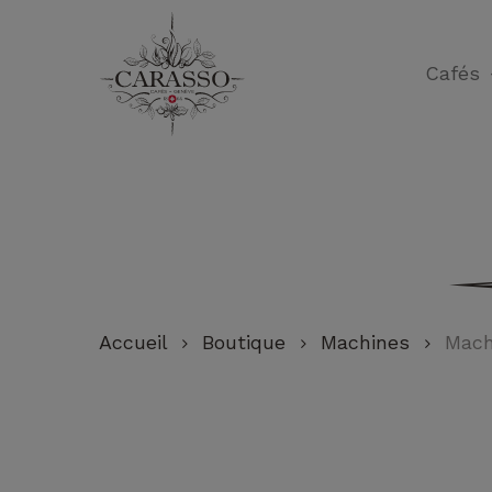
Skip
to
Cafés
main
content
Accueil
Boutique
Machines
Mach