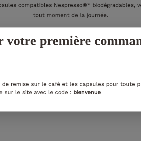
capsules compatibles Nespresso®* biodégradables, v
tout moment de la journée.
r votre première comma
Nécessaire
Ces cookies ne
sont pas
facultatifs. Ils
sont
 de remise sur le café et les capsules pour toute 
nécessaires au
sur le site avec le code :
bienvenue
fonctionnement
du site Web.
Statistiques
Afin que
nous