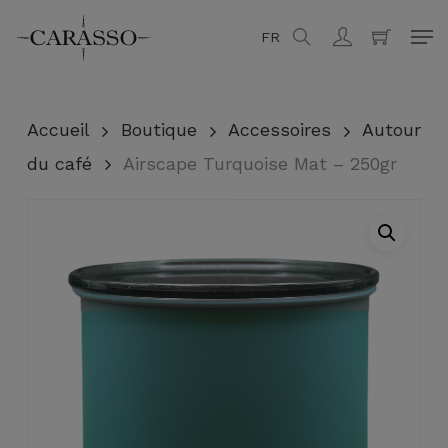
Skip
Men
FR
search
account
to
Fermer
Panier
main
content
Accueil
Boutique
Accessoires
Autour
du café
Airscape Turquoise Mat – 250gr