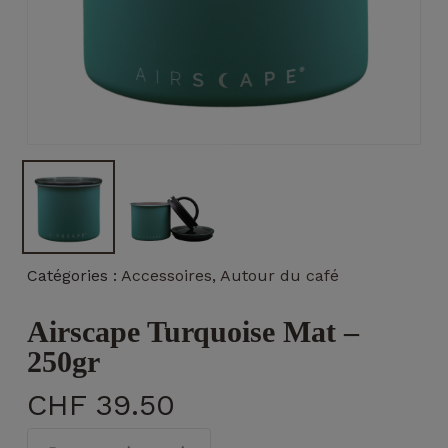
Nécessaire
Ces cookies ne
sont pas
facultatifs. Ils
sont
Catégories :
Accessoires
,
Autour du café
nécessaires au
fonctionnement
du site Web.
Airscape Turquoise Mat –
250gr
Statistiques
CHF
39.50
Afin que
nous