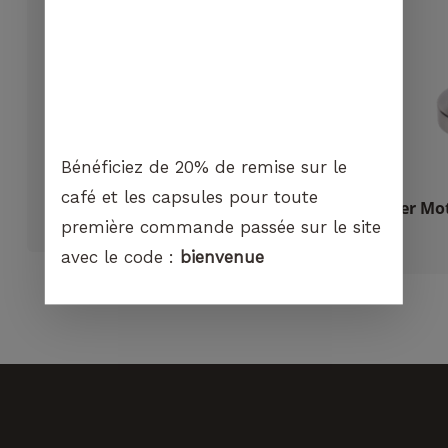
cookies,
certaines
fonctionnalités
disparaîtront
du site Web.
Marketing
Bénéficiez de 20% de remise sur le
En partageant
café et les capsules pour toute
votre intérêt et
Set Accessoires Latte Art
Tamper Mot
votre
première commande passée sur le site
CHF
49.00
comportement
avec le code :
bienvenue
lorsque vous
visitez notre
site, vous
augmentez les
chances de
voir du
contenu et
des offres
personnalisés.