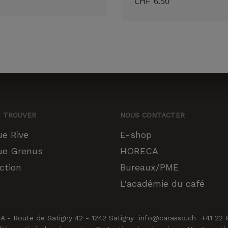
CHF
6.50
cookies,
certaines
fonctionnalités
disparaîtront
du site Web.
Marketing
En partageant
votre intérêt et
votre
S TROUVER
NOUS CONTACTER
comportement
lorsque vous
ue Rive
E-shop
visitez notre
ue Grenus
HORECA
site, vous
augmentez les
ction
Bureaux/PME
chances de
Sous-total :
L'académie du café
voir du
contenu et
VOIR 
des offres
A - Route de Satigny 42 - 1242 Satigny info@carasso.ch +41 22
personnalisés.