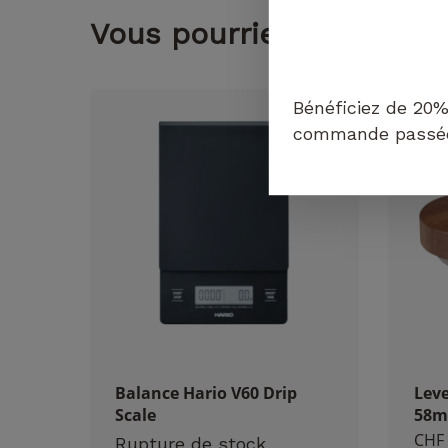
Vous pourriez aimer...
Bénéficiez de 20%
commande passée 
Balance Hario V60 Drip
Leve
Scale
58
CHF
Rupture de stock