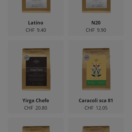
puissions
améliorer la
fonctionnalité
et la
Latino
N20
structure du
CHF
9.40
CHF
9.90
site Web, en
fonction de
la façon dont
le site Web
est utilisé.
Experience
Afin que notre
site Web
fonctionne
Yirga Chefe
Caracoli sca 81
aussi bien que
CHF
20.80
CHF
12.05
possible lors
de votre visite.
Si vous
refusez ces