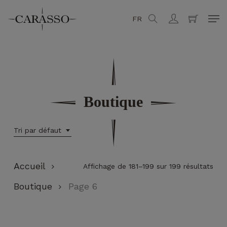
Skip
Men
FR
search
account
to
Fermer
Panier
main
content
Boutique
Tri par défaut
Accueil
Affichage de 181–199 sur 199 résultats
Boutique
Page 6