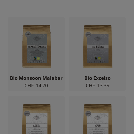
Nécessaire
Ces cookies ne
sont pas
facultatifs. Ils
sont
Bio Monsoon Malabar
Bio Excelso
nécessaires au
CHF
14.70
CHF
13.35
fonctionnement
du site Web.
Statistiques
Afin que
nous