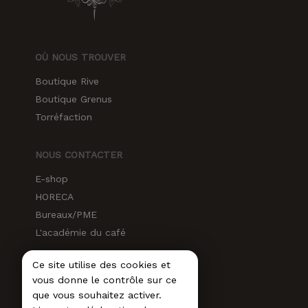
OÙ NOUS TROUVER
Boutique Rive
Boutique Grenus
Torréfaction
NOUS CONTACTER
E-shop
HORECA
Bureaux/PME
L'académie du café
Ce site utilise des cookies et
RÉSEAUX SOCIAUX
vous donne le contrôle sur ce
Instagram
que vous souhaitez activer.