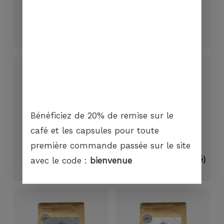
Bio Maragogype
Bio Barista
CHF
19.50
CHF
10.95
Bénéficiez de 20% de remise sur le
café et les capsules pour toute
première commande passée sur le site
Guatemala shb
Bio Senza (Décaféiné)
avec le code :
bienvenue
CHF
11.15
CHF
11.75