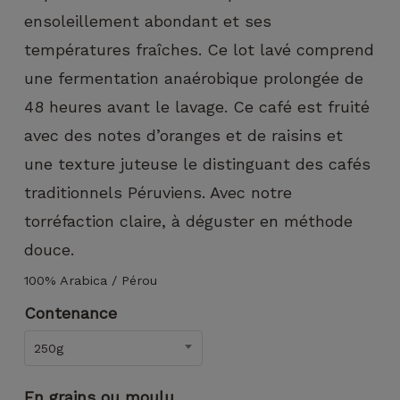
puissions
ensoleillement abondant et ses
améliorer la
fonctionnalité
températures fraîches. Ce lot lavé comprend
et la
structure du
une fermentation anaérobique prolongée de
site Web, en
48 heures avant le lavage. Ce café est fruité
fonction de
la façon dont
avec des notes d’oranges et de raisins et
le site Web
une texture juteuse le distinguant des cafés
est utilisé.
traditionnels Péruviens. Avec notre
torréfaction claire, à déguster en méthode
Experience
douce.
Afin que notre
site Web
100% Arabica / Pérou
fonctionne
aussi bien que
Contenance
possible lors
de votre visite.
250g
Si vous
refusez ces
En grains ou moulu