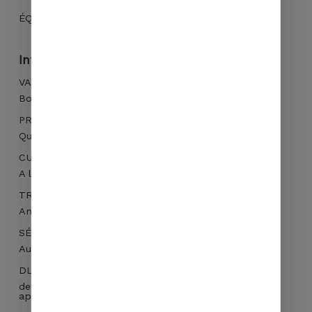
ÉQUILIBRE
Informations complémentaires
Votre panier est vide.
VARIÉTÉ BOTANIQUE
Bourbon, Caturra, Typica
ALLER À LA
PROVENANCE
BOUTIQUE
Queromarca, Callayuc, Cajamarca
CUEILLETTE
A la main
TRAITEMENT
Anaerobic 48h puis lavé
SÉCHAGE
Au soleil
DLUO
de préférence dans les 3 mois et dans les 12 mois
après torréfaction